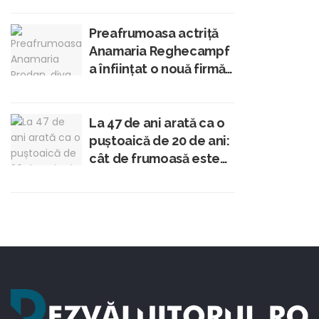
membru al Academiei
Române
Preafrumoasa actriță
Anamaria Reghecampf
a înfiinţat o nouă firmă
– Prodan Management
La 47 de ani arată ca o
puștoaică de 20 de ani:
cât de frumoasă este
Brigitte Pastramă?