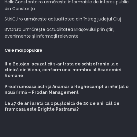
HelloConstanta.ro urmărește informațiile de interes public
din Constanța
StiriCJ.ro urmărește actualitatea din întreg județul Cluj
BVON.ro urmărește actualitatea Brașovului prin știri,
evenimente și informații relevante
Cele mai populare
Ilie Bolojan, acuzat că s-ar trata de schizofrenie la o
clinică din Viena, conform unui membru al Academiei
Române
Preafrumoasa actriță Anamaria Reghecampf a înfiinţat o
nouă firmă – Prodan Management
La 47 de ani arată ca o puștoaică de 20 de ani: cât de
frumoasă este Brigitte Pastramă?