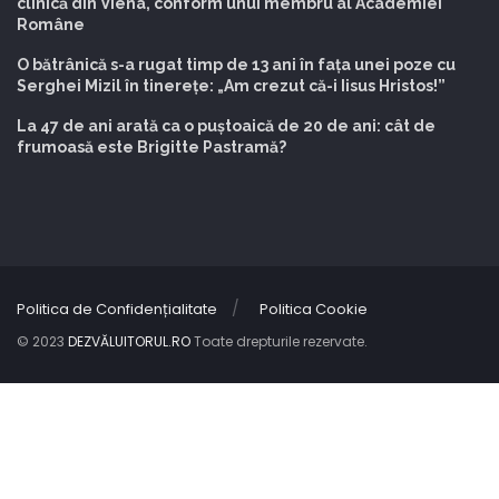
clinică din Viena, conform unui membru al Academiei
Române
O bătrânică s-a rugat timp de 13 ani în fața unei poze cu
Serghei Mizil în tinerețe: „Am crezut că-i Iisus Hristos!”
La 47 de ani arată ca o puștoaică de 20 de ani: cât de
frumoasă este Brigitte Pastramă?
Politica de Confidențialitate
Politica Cookie
© 2023
DEZVĂLUITORUL.RO
Toate drepturile rezervate.