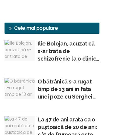
Cele mai populare
Ilie Bolojan, acuzat că
s-ar trata de
schizofrenie la o clinică
din Viena, conform unui
membru al Academiei
Române
O bătrânică s-a rugat
timp de 13 ani în fața
unei poze cu Serghei
Mizil în tinerețe: „Am
crezut că-i Iisus
Hristos!”
La 47 de ani arată ca o
puștoaică de 20 de ani:
cât de frumoasă este