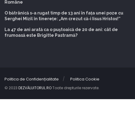
Române
O bătrânică s-a rugat timp de 13 ani în fața unei poze cu
Serghei Mizil în tinerețe: „Am crezut că-i Iisus Hristos!”
La 47 de ani arată ca o puștoaică de 20 de ani: cât de
frumoasă este Brigitte Pastramă?
Politica de Confidențialitate
Politica Cookie
© 2023
DEZVĂLUITORUL.RO
Toate drepturile rezervate.