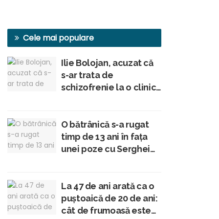
Cele mai populare
Ilie Bolojan, acuzat că
s-ar trata de
schizofrenie la o clinică
din Viena, conform unui
membru al Academiei
Române
O bătrânică s-a rugat
timp de 13 ani în fața
unei poze cu Serghei
Mizil în tinerețe: „Am
crezut că-i Iisus
Hristos!”
La 47 de ani arată ca o
puștoaică de 20 de ani:
cât de frumoasă este