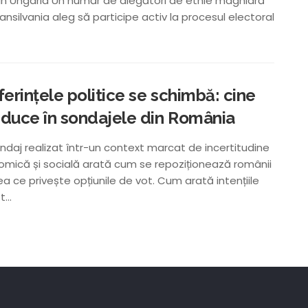
in Ungaria Un număr de alegători de etnie maghiară
ransilvania aleg să participe activ la procesul electoral
ferințele politice se schimbă: cine
duce în sondajele din România
ndaj realizat într-un context marcat de incertitudine
mică și socială arată cum se repoziționează românii
ea ce privește opțiunile de vot. Cum arată intențiile
...