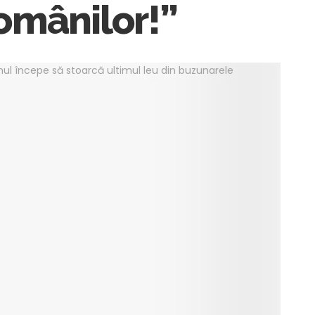
omânilor!”