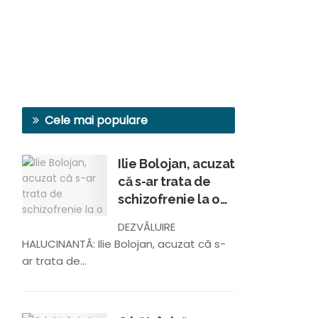
Cele mai populare
Ilie Bolojan, acuzat
că s-ar trata de
schizofrenie la o
clinică din Viena,
DEZVĂLUIRE
conform unui
HALUCINANTĂ: Ilie Bolojan, acuzat că s-
membru al
ar trata de...
Academiei
Române