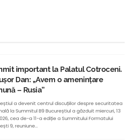
mit important la Palatul Cotroceni.
ușor Dan: „Avem o amenințare
ună – Rusia”
eștiul a devenit centrul discuțiilor despre securitatea
nală la Summitul B9 Bucureștiul a găzduit miercuri, 13
026, cea de-a 11-a ediție a Summitului Formatului
ști 9, reuniune...