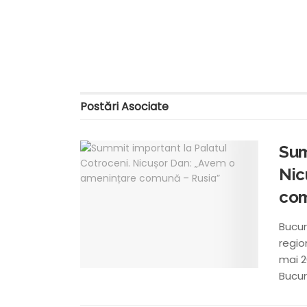
Postări
Asociate
Sum
Nic
com
Bucur
regio
mai 2
Bucure