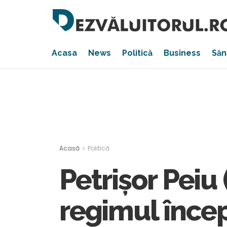
Acasa
News
Politică
Business
Săn
Acasă
Politică
Petrișor Peiu 
regimul încep