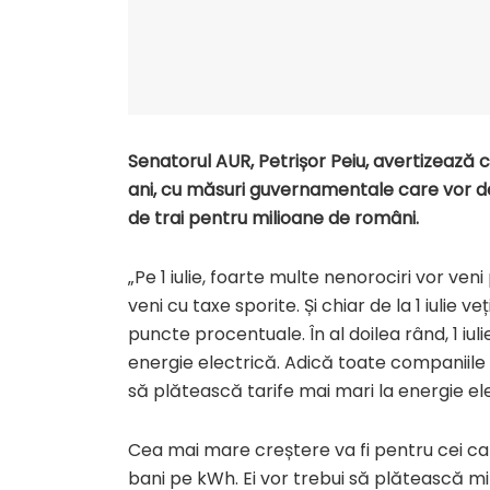
Senatorul AUR, Petrișor Peiu, avertizează că
ani, cu măsuri guvernamentale care vor dest
de trai pentru milioane de români.
„Pe 1 iulie, foarte multe nenorociri vor veni
veni cu taxe sporite. Și chiar de la 1 iulie 
puncte procentuale. În al doilea rând, 1 iul
energie electrică. Adică toate companiile 
să plătească tarife mai mari la energie el
Cea mai mare creștere va fi pentru cei car
bani pe kWh. Ei vor trebui să plătească mi