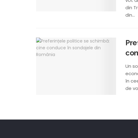
vot d
din T
din...
Pre
con
Un so
econo
în ce
de vot