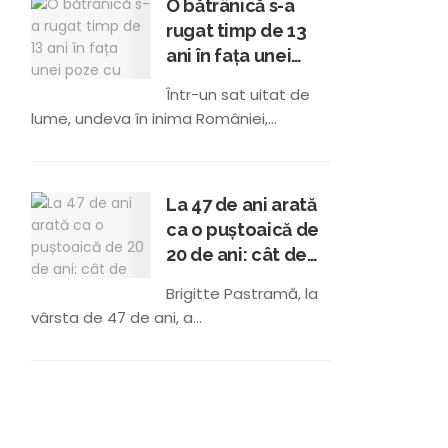
O bătrânică s-a
rugat timp de 13
ani în fața unei
poze cu Serghei
Într-un sat uitat de
Mizil în tinerețe:
lume, undeva în inima României,...
„Am crezut că-i
Iisus Hristos!”
La 47 de ani arată
ca o puștoaică de
20 de ani: cât de
frumoasă este
Brigitte Pastramă, la
Brigitte Pastramă?
vârsta de 47 de ani, a...