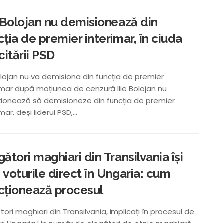
e Bolojan nu demisionează din
cția de premier interimar, în ciuda
citării PSD
Bolojan nu va demisiona din funcția de premier
imar după moțiunea de cenzură Ilie Bolojan nu
ționează să demisioneze din funcția de premier
mar, deși liderul PSD,...
gători maghiari din Transilvania își
 voturile direct în Ungaria: cum
cționează procesul
tori maghiari din Transilvania, implicați în procesul de