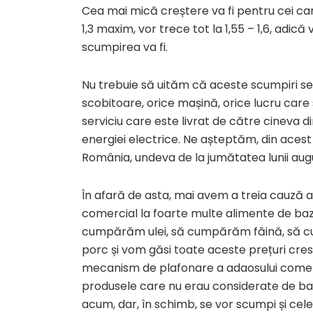
Cea mai mică creștere va fi pentru cei car
1,3 maxim, vor trece tot la 1,55 – 1,6, adic
scumpirea va fi.
Nu trebuie să uităm că aceste scumpiri se 
scobitoare, orice mașină, orice lucru care
serviciu care este livrat de către cineva 
energiei electrice. Ne așteptăm, din aces
România, undeva de la jumătatea lunii augu
În afară de asta, mai avem a treia cauză a 
comercial la foarte multe alimente de baz
cumpărăm ulei, să cumpărăm făină, să 
porc și vom găsi toate aceste prețuri cre
mecanism de plafonare a adaosului comerc
produsele care nu erau considerate de b
acum, dar, în schimb, se vor scumpi și cel