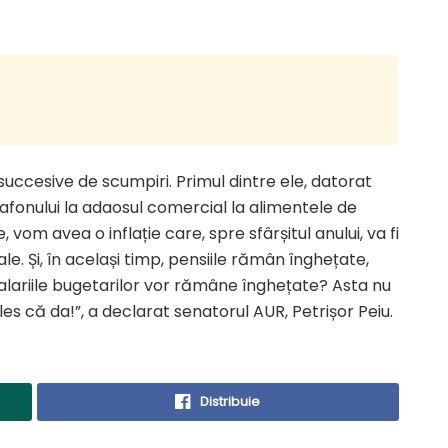
 succesive de scumpiri. Primul dintre ele, datorat
plafonului la adaosul comercial la alimentele de
vom avea o inflație care, spre sfârșitul anului, va fi
. Și, în același timp, pensiile rămân înghețate,
 salariile bugetarilor vor rămâne înghețate? Asta nu
s că da!”, a declarat senatorul AUR, Petrișor Peiu.
Distribuie