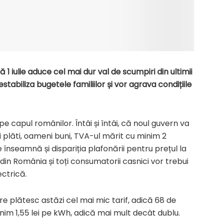
 1 iulie aduce cel mai dur val de scumpiri din ultimii
abiliza bugetele familiilor și vor agrava condițiile
 pe capul românilor. Întâi și întâi, că noul guvern va
veți plăti, oameni buni, TVA-ul mărit cu minim 2
ie înseamnă și dispariția plafonării pentru prețul la
din România și toți consumatorii casnici vor trebui
ectrică.
e plătesc astăzi cel mai mic tarif, adică 68 de
nim 1,55 lei pe kWh, adică mai mult decât dublu.