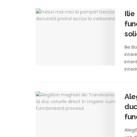
Ili
fun
soli
Ilie 
inter
inten
interi
Ale
duc
fun
Alegă