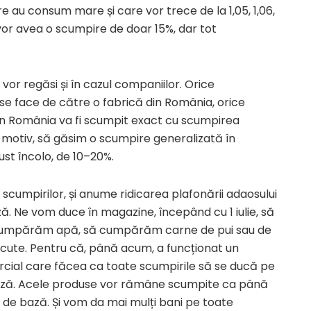
e au consum mare și care vor trece de la 1,05, 1,06,
ă vor avea o scumpire de doar 15%, dar tot
vor regăsi și în cazul companiilor. Orice
 se face de către o fabrică din România, orice
din România va fi scumpit exact cu scumpirea
t motiv, să găsim o scumpire generalizată în
st încolo, de 10–20%.
scumpirilor, și anume ridicarea plafonării adaosului
ă. Ne vom duce în magazine, începând cu 1 iulie, să
cumpărăm apă, să cumpărăm carne de pui sau de
scute. Pentru că, până acum, a funcționat un
ial care făcea ca toate scumpirile să se ducă pe
ază. Acele produse vor rămâne scumpite ca până
e de bază. Și vom da mai mulți bani pe toate