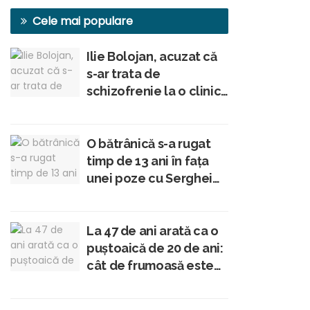
Cele mai populare
Ilie Bolojan, acuzat că
s-ar trata de
schizofrenie la o clinică
din Viena, conform unui
membru al Academiei
Române
O bătrânică s-a rugat
timp de 13 ani în fața
unei poze cu Serghei
Mizil în tinerețe: „Am
crezut că-i Iisus
Hristos!”
La 47 de ani arată ca o
puștoaică de 20 de ani:
cât de frumoasă este
Brigitte Pastramă?