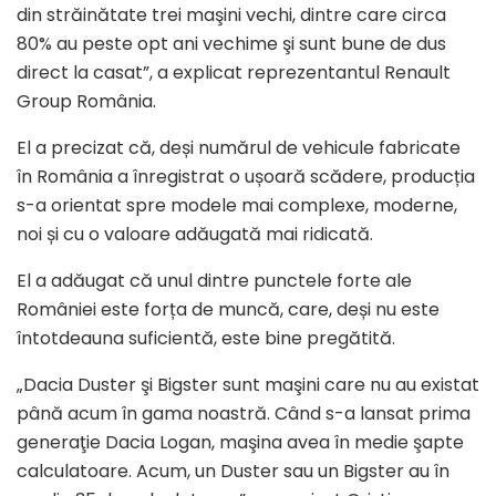
din străinătate trei maşini vechi, dintre care circa
80% au peste opt ani vechime şi sunt bune de dus
direct la casat”, a explicat reprezentantul Renault
Group România.
El a precizat că, deși numărul de vehicule fabricate
în România a înregistrat o ușoară scădere, producția
s-a orientat spre modele mai complexe, moderne,
noi și cu o valoare adăugată mai ridicată.
El a adăugat că unul dintre punctele forte ale
României este forța de muncă, care, deși nu este
întotdeauna suficientă, este bine pregătită.
„Dacia Duster şi Bigster sunt maşini care nu au existat
până acum în gama noastră. Când s-a lansat prima
generaţie Dacia Logan, maşina avea în medie şapte
calculatoare. Acum, un Duster sau un Bigster au în