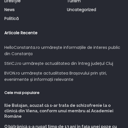
Lifestyle
Turism
News
Uncategorized
Politică
Articole Recente
HelloConstanta.ro urmărește informațiile de interes public
din Constanța
StiriCJ.ro urmărește actualitatea din întreg județul Cluj
BVON.ro urmărește actualitatea Brașovului prin știri,
evenimente și informații relevante
Cele mai populare
Ilie Bolojan, acuzat că s-ar trata de schizofrenie la o
clinică din Viena, conform unui membru al Academiei
Române
O bătrânică s-a rugat timp de 13 ani în fața unei poze cu