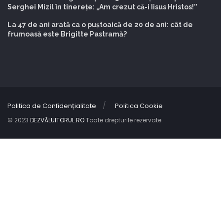
Serghei Mizil în tinerețe: „Am crezut că-i Iisus Hristos!”
La 47 de ani arată ca o puștoaică de 20 de ani: cât de
frumoasă este Brigitte Pastramă?
Politica de Confidențialitate
Politica Cookie
© 2023
DEZVĂLUITORUL.RO
Toate drepturile rezervate.