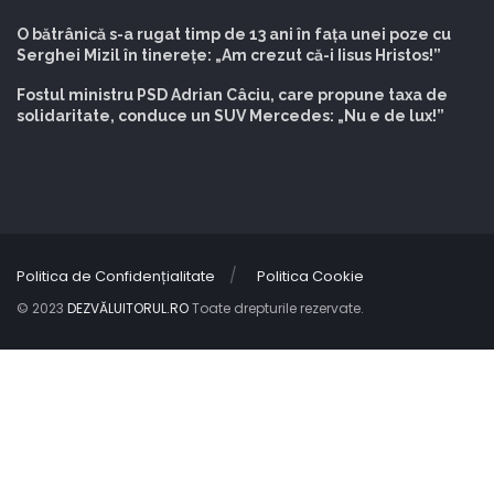
O bătrânică s-a rugat timp de 13 ani în fața unei poze cu
Serghei Mizil în tinerețe: „Am crezut că-i Iisus Hristos!”
Fostul ministru PSD Adrian Câciu, care propune taxa de
solidaritate, conduce un SUV Mercedes: „Nu e de lux!”
Politica de Confidențialitate
Politica Cookie
© 2023
DEZVĂLUITORUL.RO
Toate drepturile rezervate.