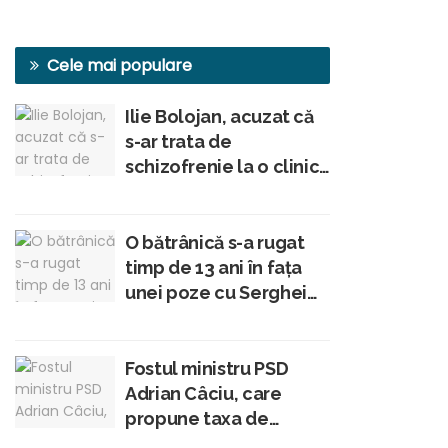
Cele mai populare
Ilie Bolojan, acuzat că
s-ar trata de
schizofrenie la o clinică
din Viena, conform unui
membru al Academiei
Române
O bătrânică s-a rugat
timp de 13 ani în fața
unei poze cu Serghei
Mizil în tinerețe: „Am
crezut că-i Iisus
Hristos!”
Fostul ministru PSD
Adrian Câciu, care
propune taxa de
solidaritate, conduce