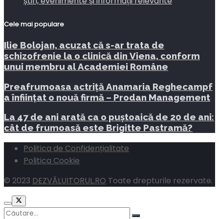
știri, evenimente și informații relevante
Cele mai populare
Ilie Bolojan, acuzat că s-ar trata de
schizofrenie la o clinică din Viena, conform
unui membru al Academiei Române
Preafrumoasa actriță Anamaria Reghecampf
a înfiinţat o nouă firmă – Prodan Management
La 47 de ani arată ca o puștoaică de 20 de ani:
cât de frumoasă este Brigitte Pastramă?
Politica de Confidențialitate
Politica Cookie
© 2023
DEZVĂLUITORUL.RO
Toate drepturile rezervate.