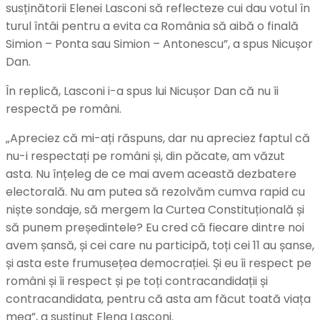
susținătorii Elenei Lasconi să reflecteze cui dau votul în
turul întâi pentru a evita ca România să aibă o finală
Simion – Ponta sau Simion – Antonescu”, a spus Nicușor
Dan.
În replică, Lasconi i-a spus lui Nicușor Dan că nu îi
respectă pe români.
„Apreciez că mi-ați răspuns, dar nu apreciez faptul că
nu-i respectați pe români și, din păcate, am văzut
asta. Nu înțeleg de ce mai avem această dezbatere
electorală. Nu am putea să rezolvăm cumva rapid cu
niște sondaje, să mergem la Curtea Constituțională și
să punem președintele? Eu cred că fiecare dintre noi
avem șansă, și cei care nu participă, toți cei 11 au șanse,
și asta este frumusețea democrației. Și eu îi respect pe
români și îi respect și pe toți contracandidații și
contracandidata, pentru că asta am făcut toată viața
mea”, a susținut Elena Lasconi.