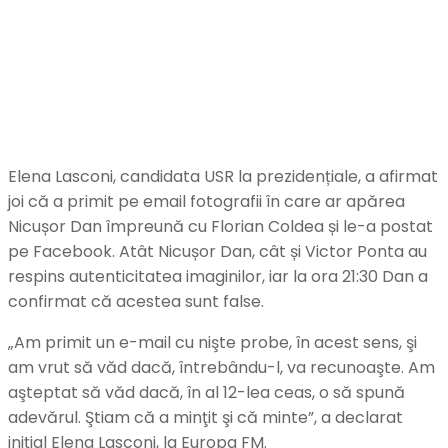
Elena Lasconi, candidata USR la prezidențiale, a afirmat
joi că a primit pe email fotografii în care ar apărea
Nicușor Dan împreună cu Florian Coldea și le-a postat
pe Facebook. Atât Nicușor Dan, cât și Victor Ponta au
respins autenticitatea imaginilor, iar la ora 21:30 Dan a
confirmat că acestea sunt false.
„Am primit un e-mail cu nişte probe, în acest sens, şi
am vrut să văd dacă, întrebându-l, va recunoaşte. Am
aşteptat să văd dacă, în al 12-lea ceas, o să spună
adevărul. Ştiam că a minţit şi că minte”, a declarat
inițial Elena Lasconi, la Europa FM.