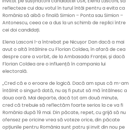
invitat pe susținătorii candidatei USR, Elena Lasconi, să
reflecteze cui dau votul în turul întâi pentru a evita ca
România să aibă o finală Simion – Ponta sau Simion –
Antonescu, ceea ce a dus la un schimb de replici între
cei doi candidați.
Elena Lasconi l-a întrebat pe Nicușor Dan dacă a mai
avut o altă întâlnire cu Florian Coldea, în afară de cea
despre care a vorbit, de la Ambasada Franței, și dacă
Florian Coldea are o influență în campania lui
electorală.
„Cred că e o eroare de logică. Dacă am spus că m-am
întâlnit o singură dată, nu aș fi putut să mă întâlnesc a
doua oară. Mai departe, dacă tot am două minute,
cred că trebuie să reflectăm foarte serios la ce va fi
România după 19 mai. Din păcate, repet, cu grijă să nu
ofensez pe oricine vrea să voteze orice, din păcate
opțiunile pentru România sunt patru și invit din nou pe