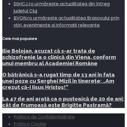
StiriCJ.ro urmărește actualitatea din întreg
județul Cluj
BVON.ro urmărește actualitatea Brașovului prin
știri, evenimente și informații relevante
Cele mai populare
Ilie Bolojan, acuzat că s-ar trata de
schizofrenie la o clinică din Viena, conform
unui membru al Academiei Române
O bătrânică s-a rugat timp de 13 ani în fața
unei poze cu Serghei Mizil în tinerețe: „Am
crezut că-i Iisus Hristos!”
La 47 de ani arată ca o puștoaică de 20 de ani:
cât de frumoasă este Brigitte Pastramă?
Politica de Confidențialitate
Politica Cookie