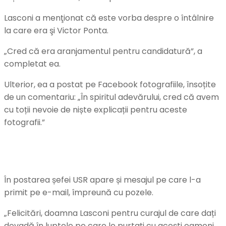
Lasconi a menţionat că este vorba despre o întâlnire
la care era şi Victor Ponta.
„Cred că era aranjamentul pentru candidatură”, a
completat ea.
Ulterior, ea a postat pe Facebook fotografiile, însoțite
de un comentariu: „În spiritul adevărului, cred că avem
cu toții nevoie de niște explicații pentru aceste
fotografii.”
În postarea șefei USR apare și mesajul pe care l-a
primit pe e-mail, împreună cu pozele.
„Felicitări, doamna Lasconi pentru curajul de care dați
dovadă în luptele pe care le purtați cu acești oameni