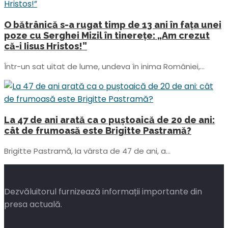
O bătrânică s-a rugat timp de 13 ani în fața unei
poze cu Serghei Mizil în tinerețe: „Am crezut
că-i Iisus Hristos!”
Într-un sat uitat de lume, undeva în inima României,...
La 47 de ani arată ca o puștoaică de 20 de ani:
cât de frumoasă este Brigitte Pastramă?
Brigitte Pastramă, la vârsta de 47 de ani, a...
Dezvăluitorul furnizează informații importante din
presa actuală.