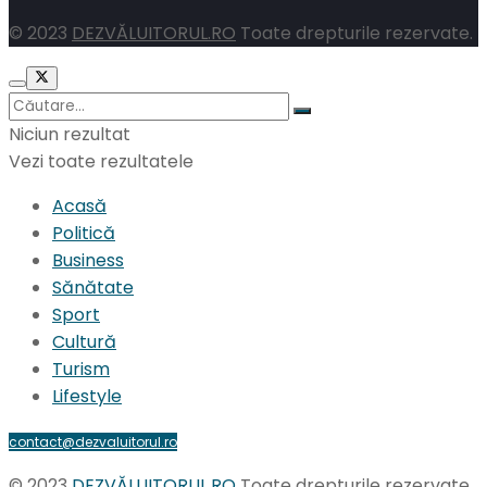
© 2023
DEZVĂLUITORUL.RO
Toate drepturile rezervate.
Niciun rezultat
Vezi toate rezultatele
Acasă
Politică
Business
Sănătate
Sport
Cultură
Turism
Lifestyle
contact@dezvaluitorul.ro
© 2023
DEZVĂLUITORUL.RO
Toate drepturile rezervate.