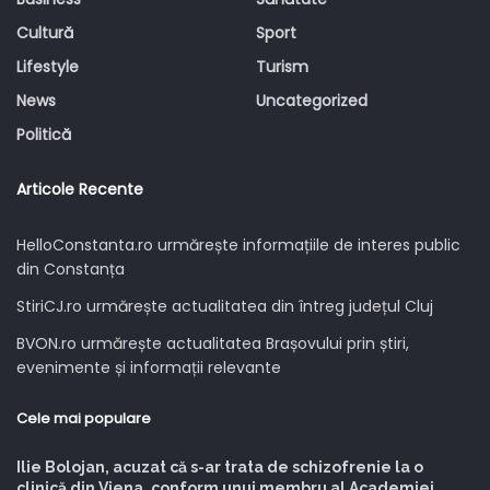
Cultură
Sport
Lifestyle
Turism
News
Uncategorized
Politică
Articole Recente
HelloConstanta.ro urmărește informațiile de interes public
din Constanța
StiriCJ.ro urmărește actualitatea din întreg județul Cluj
BVON.ro urmărește actualitatea Brașovului prin știri,
evenimente și informații relevante
Cele mai populare
Ilie Bolojan, acuzat că s-ar trata de schizofrenie la o
clinică din Viena, conform unui membru al Academiei