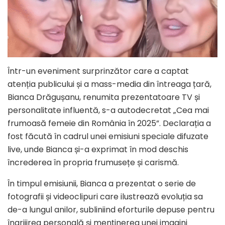
Într-un eveniment surprinzător care a captat
atenția publicului și a mass-media din întreaga țară,
Bianca Drăgușanu, renumita prezentatoare TV și
personalitate influentă, s-a autodecretat „Cea mai
frumoasă femeie din România în 2025”. Declarația a
fost făcută în cadrul unei emisiuni speciale difuzate
live, unde Bianca și-a exprimat în mod deschis
încrederea în propria frumusețe și carismă.
În timpul emisiunii, Bianca a prezentat o serie de
fotografii și videoclipuri care ilustrează evoluția sa
de-a lungul anilor, subliniind eforturile depuse pentru
îngrijirea personală și menținerea unei imagini