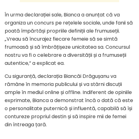
În urma declarației sale, Bianca a anunțat că va
organiza un concurs pe rețelele sociale, unde fanii să
poată împărtăși propriile definiții ale frumuseții.
„Vreau să încurajez fiecare femeie să se simtă
frumoasă și să îmbrățișeze unicitatea sa. Concursul
nostru va fi o celebrare a diversității și a frumuseții
autentice,” a explicat ea.
Cu siguranță, declarația Biancăi Drăgușanu va
rămâne în memoria publicului și va stârni discuții
ample în mediul online și offline. Indiferent de opiniile
exprimate, Bianca a demonstrat încă o dată că este
o personalitate puternică și influentă, capabilă să își
contureze propriul destin și să inspire mii de femei
din întreaga țară.