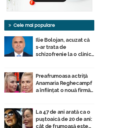
Cele mai populare
Ilie Bolojan, acuzat că
s-ar trata de
schizofrenie la o clinică
din Viena, conform unui
membru al Academiei
Române
Preafrumoasa actriță
Anamaria Reghecampf
a înfiinţat o nouă firmă
– Prodan Management
La 47 de ani arată ca o
puștoaică de 20 de ani:
cât de frumoasă este