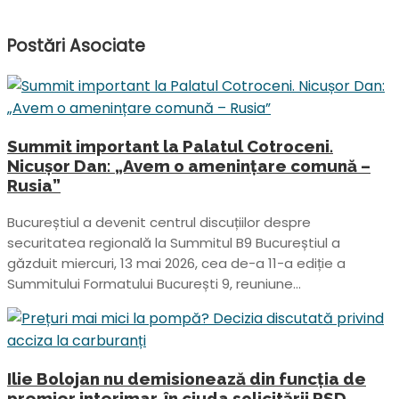
Postări
Asociate
Summit important la Palatul Cotroceni.
Nicușor Dan: „Avem o amenințare comună –
Rusia”
Bucureștiul a devenit centrul discuțiilor despre
securitatea regională la Summitul B9 Bucureștiul a
găzduit miercuri, 13 mai 2026, cea de-a 11-a ediție a
Summitului Formatului București 9, reuniune...
Ilie Bolojan nu demisionează din funcția de
premier interimar, în ciuda solicitării PSD