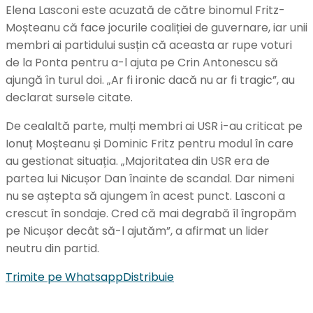
Elena Lasconi este acuzată de către binomul Fritz-
Moșteanu că face jocurile coaliției de guvernare, iar unii
membri ai partidului susțin că aceasta ar rupe voturi
de la Ponta pentru a-l ajuta pe Crin Antonescu să
ajungă în turul doi. „Ar fi ironic dacă nu ar fi tragic”, au
declarat sursele citate.
De cealaltă parte, mulți membri ai USR i-au criticat pe
Ionuț Moșteanu și Dominic Fritz pentru modul în care
au gestionat situația. „Majoritatea din USR era de
partea lui Nicușor Dan înainte de scandal. Dar nimeni
nu se aștepta să ajungem în acest punct. Lasconi a
crescut în sondaje. Cred că mai degrabă îl îngropăm
pe Nicușor decât să-l ajutăm”, a afirmat un lider
neutru din partid.
Trimite pe Whatsapp
Distribuie