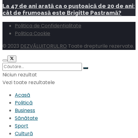
La 47 de ani arată ca o puștoaică de 20 de ani:
cât de frumoasă este Brigitte Pastramă?
Politica de Confidențialitate
Politica Cookie
© 2023
DEZVĂLUITORUL.RO
Toate drepturile rezervate.
Niciun rezultat
Vezi toate rezultatele
Acasă
Politică
Business
Sănătate
Sport
Cultură