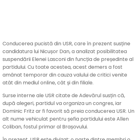
Conducerea pucistă din USR, care în prezent susține
candidatura lui Nicușor Dan, a analizat posibilitatea
suspendării Elenei Lasconi din funcția de președinte al
partidului. Cu toate acestea, acest demers a fost
amânat temporar din cauza valului de critici venite
atât din mediul online, cât și din filiale.
Surse interne ale USR citate de Adevărul susțin că,
după alegeri, partidul va organiza un congres, iar
Dominic Fritz ar fi favorit să preia conducerea USR. Un
alt nume vehiculat pentru șefia partidului este Allen
Coliban, fostul primar al Brașovului.
În prezent, USR este divizat: o parte dintre membri o