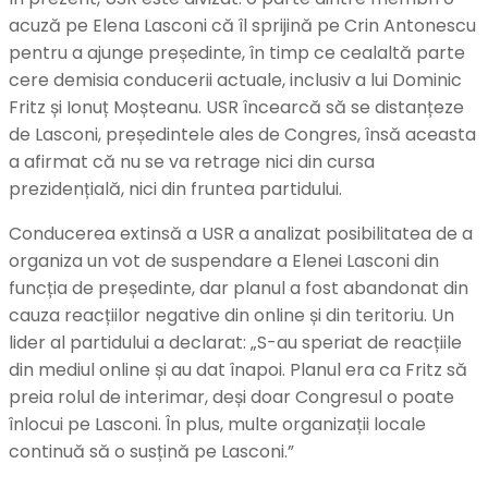
acuză pe Elena Lasconi că îl sprijină pe Crin Antonescu
pentru a ajunge președinte, în timp ce cealaltă parte
cere demisia conducerii actuale, inclusiv a lui Dominic
Fritz și Ionuț Moșteanu. USR încearcă să se distanțeze
de Lasconi, președintele ales de Congres, însă aceasta
a afirmat că nu se va retrage nici din cursa
prezidențială, nici din fruntea partidului.
Conducerea extinsă a USR a analizat posibilitatea de a
organiza un vot de suspendare a Elenei Lasconi din
funcția de președinte, dar planul a fost abandonat din
cauza reacțiilor negative din online și din teritoriu. Un
lider al partidului a declarat: „S-au speriat de reacțiile
din mediul online și au dat înapoi. Planul era ca Fritz să
preia rolul de interimar, deși doar Congresul o poate
înlocui pe Lasconi. În plus, multe organizații locale
continuă să o susțină pe Lasconi.”