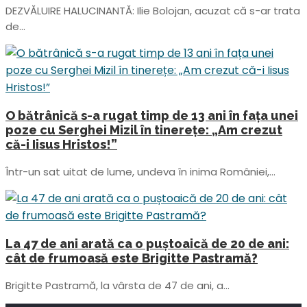
DEZVĂLUIRE HALUCINANTĂ: Ilie Bolojan, acuzat că s-ar trata
de...
O bătrânică s-a rugat timp de 13 ani în fața unei
poze cu Serghei Mizil în tinerețe: „Am crezut
că-i Iisus Hristos!”
Într-un sat uitat de lume, undeva în inima României,...
La 47 de ani arată ca o puștoaică de 20 de ani:
cât de frumoasă este Brigitte Pastramă?
Brigitte Pastramă, la vârsta de 47 de ani, a...