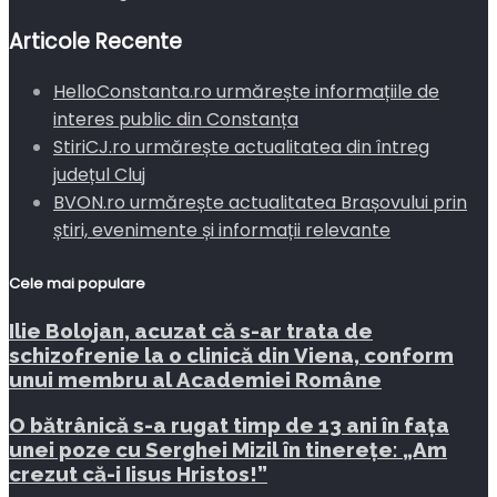
Articole Recente
HelloConstanta.ro urmărește informațiile de
interes public din Constanța
StiriCJ.ro urmărește actualitatea din întreg
județul Cluj
BVON.ro urmărește actualitatea Brașovului prin
știri, evenimente și informații relevante
Cele mai populare
Ilie Bolojan, acuzat că s-ar trata de
schizofrenie la o clinică din Viena, conform
unui membru al Academiei Române
O bătrânică s-a rugat timp de 13 ani în fața
unei poze cu Serghei Mizil în tinerețe: „Am
crezut că-i Iisus Hristos!”